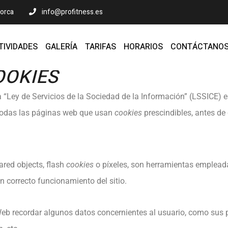
lorca
info@profitness.es
TIVIDADES
GALERÍA
TARIFAS
HORARIOS
CONTÁCTANO
OOKIES
la “Ley de Servicios de la Sociedad de la Información” (LSSICE) 
 todas las páginas web que usan
cookies
prescindibles,
antes de 
ared objects, flash
cookies
o píxeles, son herramientas emplead
n correcto funcionamiento del sitio.
Web recordar algunos datos concernientes al usuario, como sus p